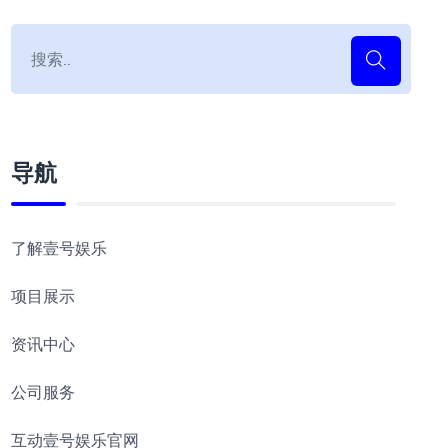
导航
了解壹号娱乐
项目展示
资讯中心
公司服务
互动壹号娱乐官网