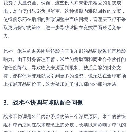
花费了大量资金。然而，这些投入并未带来相应的竞技成
果，反而使俱乐部负担沉重。这种短期内难以回收的投资，
使得俱乐部在后期的财政调整中面临困境，管理层不得不采
取更为保守的策略，进一步导致球队在竞技层面缺乏竞争
力。
此外，米兰的财务困境还影响了俱乐部的品牌形象和市场影
响力。由于财务管理不善，米兰的赞助商和商业合作伙伴的
信任度降低，导致收入来源受到限制。缺乏足够的财务支
持，使得俱乐部难以吸引到更多的投资，也无法在全球市场
上拓展其品牌价值，这无疑加剧了俱乐部内外部的矛盾。
3、战术不协调与球队配合问题
战术不协调是米兰内部矛盾的第三个深层原因。米兰的教练
组和球员之间在战术理念上的分歧，长期以来影响了球队的