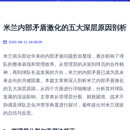
米兰内部矛盾激化的五大深层原因剖析
2025-08-11 16:09:05
米兰俱乐部近年来的内部矛盾问题愈加显现，逐步影响了球
队的整体表现和管理效率。从管理层的决策到球员的合作精
神，再到球队长远发展的方向，米兰的内部矛盾已成为其未
来走向的关键因素。本篇文章将深入剖析米兰内部矛盾激化
的五大深层原因，从四个方面进行详细阐述，分析其对球队
发展的深远影响。文章将从管理层分裂、财政困境、战术不
协调及球队文化冲突等角度进行探讨，最终提出对米兰现状
的总结与反思。