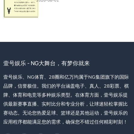
壹号娱乐 - NG大舞台，有梦你就来
壹号娱乐、NG体育、28圈和亿万均属于NG集团旗下的国际
品牌，信誉极佳。我们的平台涵盖电子、真人、28彩票、棋
牌、体育和电竞等多种娱乐类型。在体育方面，壹号娱乐提
供最新赛事直播、实时比分和专业分析，让球迷轻松掌握比
赛动态。无论您热爱足球、篮球还是其他运动，壹号娱乐的
应用程序都能满足您的需求，确保您不错过任何精彩时刻！