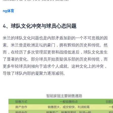
ng体育
4、球队文化冲突与球员心态问题
米兰的球队文化问题也是内部矛盾加剧的一个不可忽视的因
素。米兰曾是欧洲足坛的豪门，拥有辉煌的历史和传统。然
而，在经历了多次管理层更替和战绩低迷后，球队文化发生
了显著的变化。部分球员开始质疑俱乐部的历史和传统，而
更多年轻球员则倾向于追求个人成就。这种文化上的冲突，
导致了球队内部的凝聚力逐渐减弱。