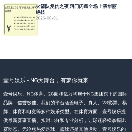
火箭队复仇之夜 阿门闪耀全场上演华丽
绝技
2026-08-01
壹号娱乐 - NG大舞台，有梦你就来
壹号娱乐、NG体育、28圈和亿万均属于NG集团旗下的国际
品牌，信誉极佳。我们的平台涵盖电子、真人、28彩票、棋
牌、体育和电竞等多种娱乐类型。在体育方面，壹号娱乐提
供最新赛事直播、实时比分和专业分析，让球迷轻松掌握比
赛动态。无论您热爱足球、篮球还是其他运动，壹号娱乐的