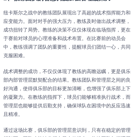
纽卡斯尔之战中的教练团队展现出了高超的战术指挥能力和
应变能力。面对对手的强大压力，教练及时做出战术调整，
成功扭转了局势。教练的决策不仅仅体现在临场指挥，更在
于赛前对球员的心理准备和战术布置。在比赛前的动员会
中，教练强调了团队的重要性，提醒球员们团结一心，共同
克服困难。
战术调整的成功，不仅仅体现了教练的高瞻远瞩，更是俱乐
部内部管理层默契配合的结果。教练团队和管理层之间的良
好沟通，使得俱乐部的目标更加清晰，也增强了俱乐部上下
的凝聚力。在教练的指挥下，球员们能够精准执行战术，而
管理层也能够提供后勤支持，确保球队在困境中的反应迅速
且精准。
通过这场比赛，俱乐部的管理层意识到，只有在稳定的管理