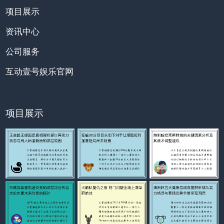
项目展示
资讯中心
公司服务
互动壹号娱乐官网
项目展示