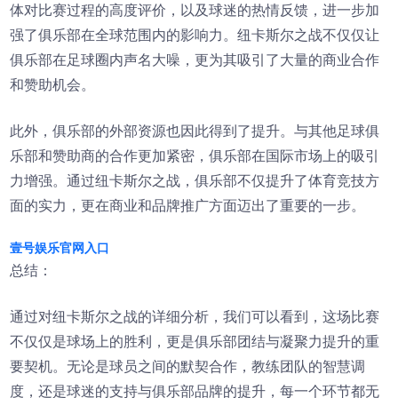
体对比赛过程的高度评价，以及球迷的热情反馈，进一步加
强了俱乐部在全球范围内的影响力。纽卡斯尔之战不仅仅让
俱乐部在足球圈内声名大噪，更为其吸引了大量的商业合作
和赞助机会。
此外，俱乐部的外部资源也因此得到了提升。与其他足球俱
乐部和赞助商的合作更加紧密，俱乐部在国际市场上的吸引
力增强。通过纽卡斯尔之战，俱乐部不仅提升了体育竞技方
面的实力，更在商业和品牌推广方面迈出了重要的一步。
壹号娱乐官网入口
总结：
通过对纽卡斯尔之战的详细分析，我们可以看到，这场比赛
不仅仅是球场上的胜利，更是俱乐部团结与凝聚力提升的重
要契机。无论是球员之间的默契合作，教练团队的智慧调
度，还是球迷的支持与俱乐部品牌的提升，每一个环节都无