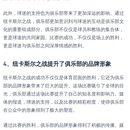
此外，球迷的支持也为俱乐部带来了更加深远的影响。通过
纽卡斯尔之战，俱乐部更加意识到与球迷的互动是俱乐部文
化的重要组成部分。俱乐部不仅仅是球员和教练的集合体，
更是球迷的共同家园。比赛的成功，不仅仅是场上的胜利，
更是球迷与俱乐部之间深厚情感的胜利。
4、纽卡斯尔之战提升了俱乐部的品牌形象
纽卡斯尔之战的成功不仅仅是体育层面的胜利，它还为俱乐
部的品牌形象带来了巨大的提升。这场比赛吸引了全球的目
光，俱乐部通过这场比赛提升了自己的知名度和影响力。媒
体的报道，球迷的支持，以及比赛的精彩程度，使得俱乐部
在公众中的形象得到了极大的塑造。
通过比赛的胜利，俱乐部的品牌形象得到了积极的传播。媒