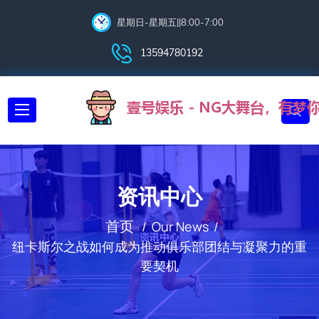
星期日-星期五||8:00-7:00
13594780192
资讯中心
首页
Our News
纽卡斯尔之战如何成为推动俱乐部团结与凝聚力的重
要契机