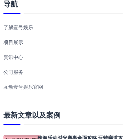
导航
了解壹号娱乐
项目展示
资讯中心
公司服务
互动壹号娱乐官网
最新文章以及案例
珠海乐动时光赛事全面攻略 玩转赛道攻