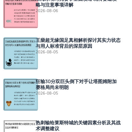
略与注意事项详解
2026-08-06
王燊超无缘国足真相解析探讨其实力状态
与用人标准背后的深层原因
2026-08-05
狂输30分双巨头倒下对手让塔图姆附加
赛格局尚未明朗
2026-08-05
热刺输给莱斯特城的关键因素分析及其战
术调整建议