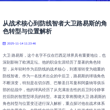
从战术核心到防线智者大卫路易斯的角
色转型与位置解析
2025-11-14 11:23:46
大卫·路易斯，这个名字不仅在巴西足球界具有重要地位，也
深刻影响了欧洲足坛。他的职业生涯经历了显著的角色转
型，从年轻时作为后防线的战术核心，到逐渐转变为稳重的
防线智者。作为一名技术出众的中后卫，路易斯的球场角色
不断演变，特别是在切尔西、巴黎圣日耳曼和阿森纳等俱乐
部的征战中，他的球风经历了从充满攻击性的后卫到冷静掌
控后防的智慧型球员的转型。本篇文章将围绕大卫·路易斯的
角色转型与位置变迁进行深入解析，重点探讨他在战术体系