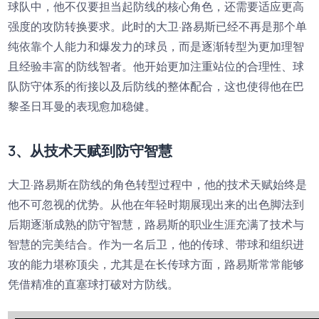
球队中，他不仅要担当起防线的核心角色，还需要适应更高
强度的攻防转换要求。此时的大卫·路易斯已经不再是那个单
纯依靠个人能力和爆发力的球员，而是逐渐转型为更加理智
且经验丰富的防线智者。他开始更加注重站位的合理性、球
队防守体系的衔接以及后防线的整体配合，这也使得他在巴
黎圣日耳曼的表现愈加稳健。
3、从技术天赋到防守智慧
大卫·路易斯在防线的角色转型过程中，他的技术天赋始终是
他不可忽视的优势。从他在年轻时期展现出来的出色脚法到
后期逐渐成熟的防守智慧，路易斯的职业生涯充满了技术与
智慧的完美结合。作为一名后卫，他的传球、带球和组织进
攻的能力堪称顶尖，尤其是在长传球方面，路易斯常常能够
凭借精准的直塞球打破对方防线。