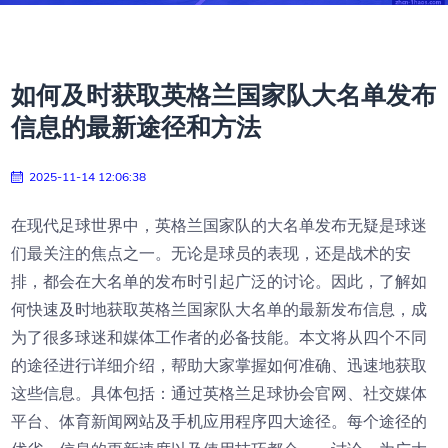
如何及时获取英格兰国家队大名单发布
信息的最新途径和方法
2025-11-14 12:06:38
在现代足球世界中，英格兰国家队的大名单发布无疑是球迷
们最关注的焦点之一。无论是球员的表现，还是战术的安
排，都会在大名单的发布时引起广泛的讨论。因此，了解如
何快速及时地获取英格兰国家队大名单的最新发布信息，成
为了很多球迷和媒体工作者的必备技能。本文将从四个不同
的途径进行详细介绍，帮助大家掌握如何准确、迅速地获取
这些信息。具体包括：通过英格兰足球协会官网、社交媒体
平台、体育新闻网站及手机应用程序四大途径。每个途径的