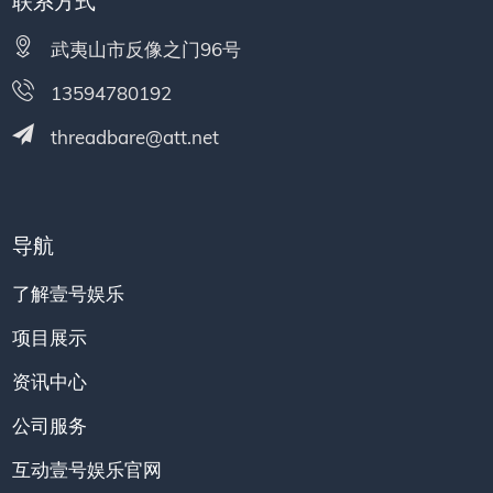
联系方式
武夷山市反像之门96号
13594780192
threadbare@att.net
导航
了解壹号娱乐
项目展示
资讯中心
公司服务
互动壹号娱乐官网