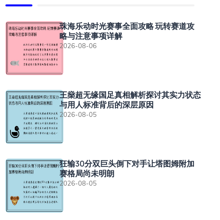
珠海乐动时光赛事全面攻略 玩转赛道攻
略与注意事项详解
2026-08-06
王燊超无缘国足真相解析探讨其实力状态
与用人标准背后的深层原因
2026-08-05
狂输30分双巨头倒下对手让塔图姆附加
赛格局尚未明朗
2026-08-05