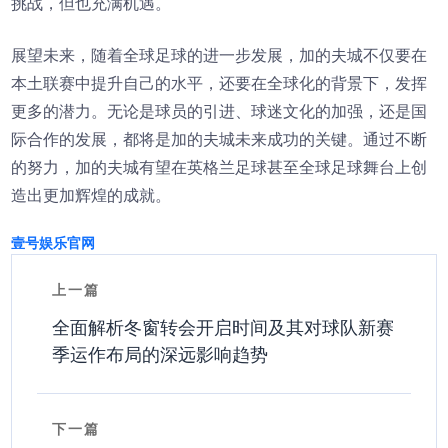
挑战，但也充满机遇。
展望未来，随着全球足球的进一步发展，加的夫城不仅要在
本土联赛中提升自己的水平，还要在全球化的背景下，发挥
更多的潜力。无论是球员的引进、球迷文化的加强，还是国
际合作的发展，都将是加的夫城未来成功的关键。通过不断
的努力，加的夫城有望在英格兰足球甚至全球足球舞台上创
造出更加辉煌的成就。
壹号娱乐官网
上一篇
全面解析冬窗转会开启时间及其对球队新赛
季运作布局的深远影响趋势
下一篇