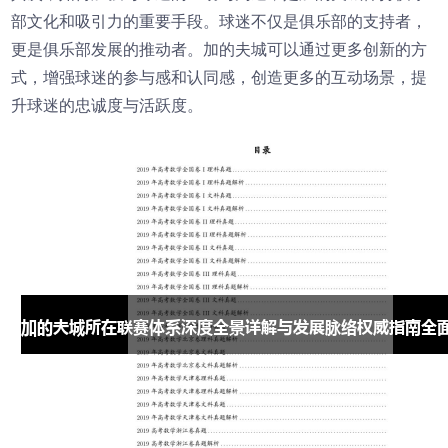
部文化和吸引力的重要手段。球迷不仅是俱乐部的支持者，
更是俱乐部发展的推动者。加的夫城可以通过更多创新的方
式，增强球迷的参与感和认同感，创造更多的互动场景，提
升球迷的忠诚度与活跃度。