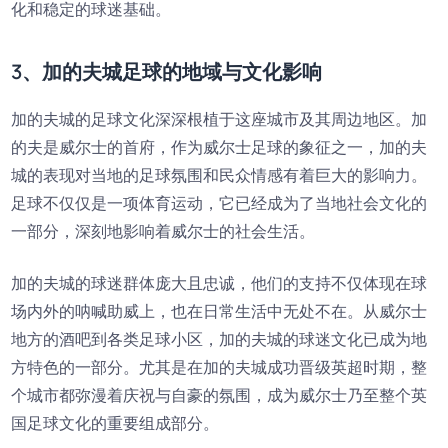
化和稳定的球迷基础。
3、加的夫城足球的地域与文化影响
加的夫城的足球文化深深根植于这座城市及其周边地区。加
的夫是威尔士的首府，作为威尔士足球的象征之一，加的夫
城的表现对当地的足球氛围和民众情感有着巨大的影响力。
足球不仅仅是一项体育运动，它已经成为了当地社会文化的
一部分，深刻地影响着威尔士的社会生活。
加的夫城的球迷群体庞大且忠诚，他们的支持不仅体现在球
场内外的呐喊助威上，也在日常生活中无处不在。从威尔士
地方的酒吧到各类足球小区，加的夫城的球迷文化已成为地
方特色的一部分。尤其是在加的夫城成功晋级英超时期，整
个城市都弥漫着庆祝与自豪的氛围，成为威尔士乃至整个英
国足球文化的重要组成部分。