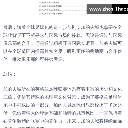
最后，随着全球足球化的进一步加剧，加的夫城也需要在全
球化背景下不断寻求与国际市场的接轨。无论是通过与国际
俱乐部的合作，还是通过积极开展国际友谊赛，加的夫城可
以在全球范围内提高其知名度，吸引更多的赞助商与合作伙
伴，推动俱乐部的可持续发展。
总结：
加的夫城所在的英格兰足球联赛体系有着丰富的历史和文化
底蕴，凭借其特殊的地理与文化背景，成为了英格兰足球体
系中不可或缺的一部分。加的夫城足球俱乐部经历了多次起
伏，凭借着强大的球迷基础和独特的城市氛围，一直保持着
在竞争激烈的联赛中的竞争力。未来，加的夫城将继续面临