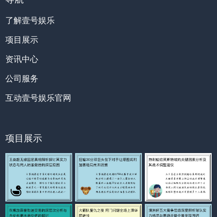
了解壹号娱乐
项目展示
资讯中心
公司服务
互动壹号娱乐官网
项目展示