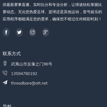
供最新赛事直播、实时比分和专业分析，让球迷轻松掌握比
赛动态。无论您热爱足球、篮球还是其他运动，壹号娱乐的
应用程序都能满足您的需求，确保您不错过任何精彩时刻！
联系方式
武夷山市反像之门96号
13594780192
threadbare@att.net
导航