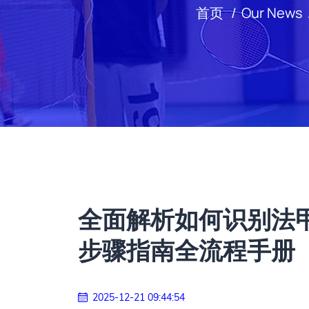
首页
Our News
全面解析如何识别法
步骤指南全流程手册
2025-12-21 09:44:54