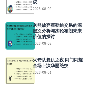
议
2026-08-03
灰熊放弃霍勒迪交易的深
层次分析与杰伦布朗未来
价值的探讨
2026-08-02
火箭队复仇之夜 阿门闪耀
全场上演华丽绝技
2026-08-01