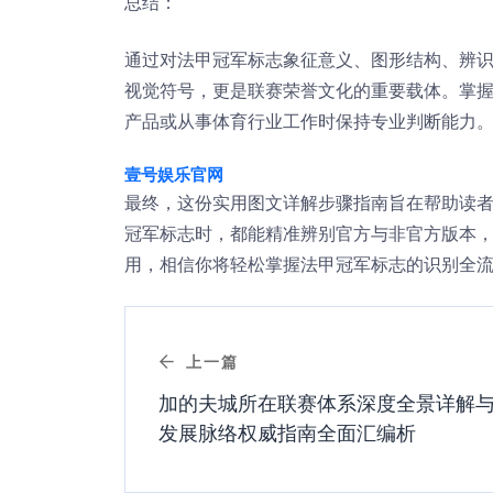
总结：
通过对法甲冠军标志象征意义、图形结构、辨
视觉符号，更是联赛荣誉文化的重要载体。掌
产品或从事体育行业工作时保持专业判断能力
壹号娱乐官网
最终，这份实用图文详解步骤指南旨在帮助读
冠军标志时，都能精准辨别官方与非官方版本
用，相信你将轻松掌握法甲冠军标志的识别全
上一篇
加的夫城所在联赛体系深度全景详解
发展脉络权威指南全面汇编析