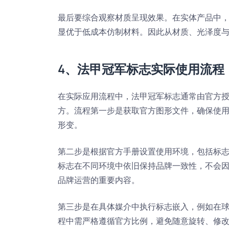
最后要综合观察材质呈现效果。在实体产品中
显优于低成本仿制材料。因此从材质、光泽度
4、法甲冠军标志实际使用流程
在实际应用流程中，法甲冠军标志通常由官方
方。流程第一步是获取官方图形文件，确保使
形变。
第二步是根据官方手册设置使用环境，包括标
标志在不同环境中依旧保持品牌一致性，不会
品牌运营的重要内容。
第三步是在具体媒介中执行标志嵌入，例如在
程中需严格遵循官方比例，避免随意旋转、修