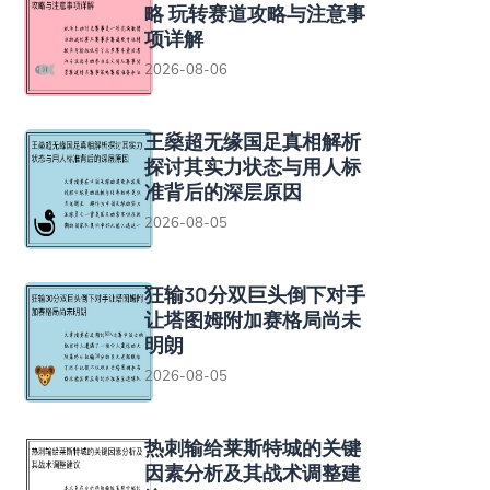
略 玩转赛道攻略与注意事
项详解
2026-08-06
王燊超无缘国足真相解析
探讨其实力状态与用人标
准背后的深层原因
2026-08-05
狂输30分双巨头倒下对手
让塔图姆附加赛格局尚未
明朗
2026-08-05
热刺输给莱斯特城的关键
因素分析及其战术调整建