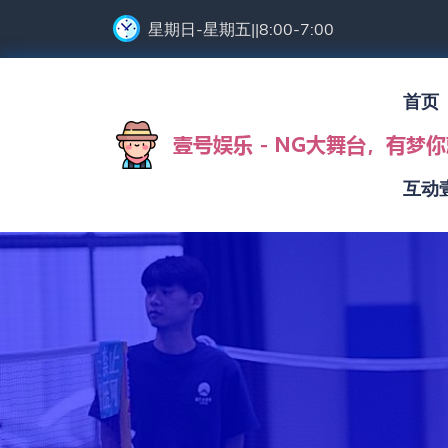
星期日-星期五||8:00-7:00
首页
互动