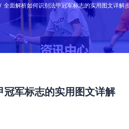
全面解析如何识别法甲冠军标志的实用图文详解
甲冠军标志的实用图文详解