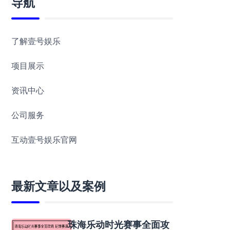
导航
了解壹号娱乐
项目展示
资讯中心
公司服务
互动壹号娱乐官网
最新文章以及案例
珠海乐动时光赛事全面攻