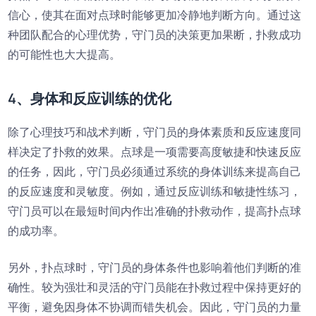
信心，使其在面对点球时能够更加冷静地判断方向。通过这
种团队配合的心理优势，守门员的决策更加果断，扑救成功
的可能性也大大提高。
4、身体和反应训练的优化
除了心理技巧和战术判断，守门员的身体素质和反应速度同
样决定了扑救的效果。点球是一项需要高度敏捷和快速反应
的任务，因此，守门员必须通过系统的身体训练来提高自己
的反应速度和灵敏度。例如，通过反应训练和敏捷性练习，
守门员可以在最短时间内作出准确的扑救动作，提高扑点球
的成功率。
另外，扑点球时，守门员的身体条件也影响着他们判断的准
确性。较为强壮和灵活的守门员能在扑救过程中保持更好的
平衡，避免因身体不协调而错失机会。因此，守门员的力量