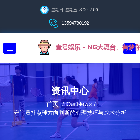
星期日-星期五||8:00-7:00
13594780192
资讯中心
首页
Our News
守门员扑点球方向判断的心理技巧与战术分析