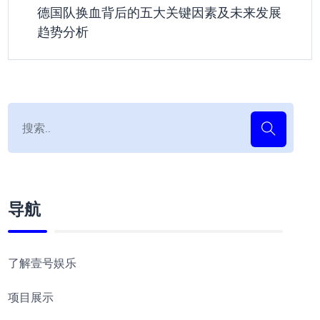
德国队换血背后的五大关键因素及未来发展
趋势分析
导航
了解壹号娱乐
项目展示