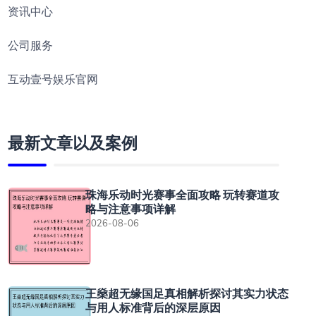
资讯中心
公司服务
互动壹号娱乐官网
最新文章以及案例
珠海乐动时光赛事全面攻略 玩转赛道攻
略与注意事项详解
2026-08-06
王燊超无缘国足真相解析探讨其实力状态
与用人标准背后的深层原因