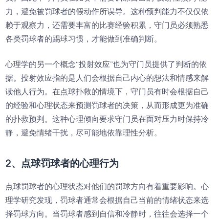
力，避免被罚球者的假动作所误导。这种预判能力不仅仅依
赖于观察力，还需要丰富的比赛经验积累，守门员必须熟悉
各类罚球者的踢球习惯，才能做到准确判断。
心理学的另一个概念“投射效应”也为守门员提供了判断的依
据。投射效应指的是人们会根据自己内心的想法和情感来解
读他人行为。在点球扑救的情境下，守门员有时会根据自己
的经验和心理状态来预测罚球者的决策，从而形成更为准确
的扑救预判。这种心理倾向要求守门员在面对压力时保持冷
静，避免情绪干扰，尽可能地依靠理性分析。
2、点球罚球者的心理行为
点球罚球者的心理状态对他们的罚球方向有着重要影响。心
理学研究发现，罚球者通常会根据自己当前的情绪状态来选
择罚球方向。当罚球者感到自信和冷静时，往往会选择一个