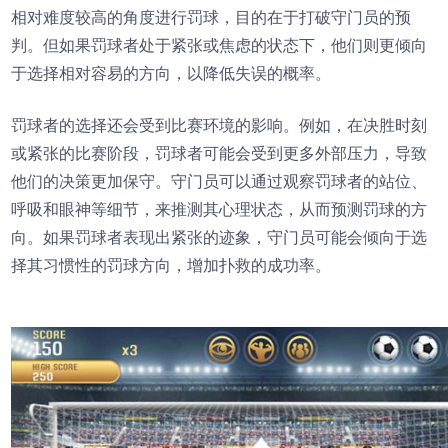
相对难度较高的角度进行罚球，目的在于打破守门员的预
判。但如果罚球者处于紧张或焦虑的状态下，他们则更倾向
于选择相对容易的方向，以降低失误的概率。
罚球者的选择还会受到比赛环境的影响。例如，在决胜时刻
或紧张的比赛阶段，罚球者可能会受到更多外部压力，导致
他们的决策更加保守。守门员可以通过观察罚球者的站位、
呼吸和眼神等细节，来推测其心理状态，从而预测罚球的方
向。如果罚球者表现出紧张的迹象，守门员可能会倾向于选
择其习惯性的罚球方向，增加扑救的成功率。