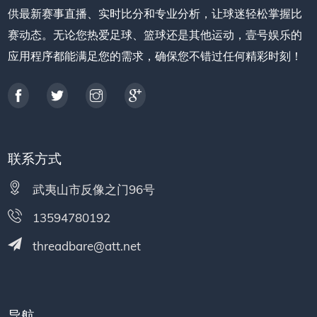
供最新赛事直播、实时比分和专业分析，让球迷轻松掌握比
赛动态。无论您热爱足球、篮球还是其他运动，壹号娱乐的
应用程序都能满足您的需求，确保您不错过任何精彩时刻！
联系方式
武夷山市反像之门96号
13594780192
threadbare@att.net
导航