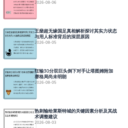
2026-08-06
王燊超无缘国足真相解析探讨其实力状态
与用人标准背后的深层原因
2026-08-05
狂输30分双巨头倒下对手让塔图姆附加
赛格局尚未明朗
2026-08-05
热刺输给莱斯特城的关键因素分析及其战
术调整建议
2026-08-03