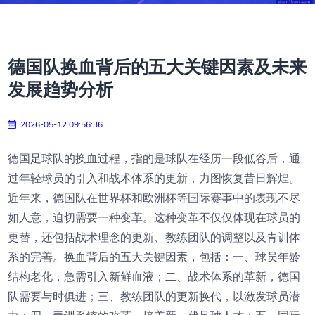
德国队换血背后的五大关键因素及未来
发展趋势分析
2026-05-12 09:56:36
德国足球队的换血过程，指的是球队在经历一段低谷后，通
过年轻球员的引入和战术体系的更新，力图恢复昔日辉煌。
近年来，德国队在世界杯和欧洲杯等国际赛事中的表现不尽
如人意，迫切需要一种变革。这种变革不仅仅体现在球员的
更替，还包括战术理念的更新、教练团队的调整以及青训体
系的完善。换血背后的五大关键因素，包括：一、球员年龄
结构老化，急需引入新鲜血液；二、战术体系的革新，德国
队需要与时俱进；三、教练团队的更新换代，以激发球员潜