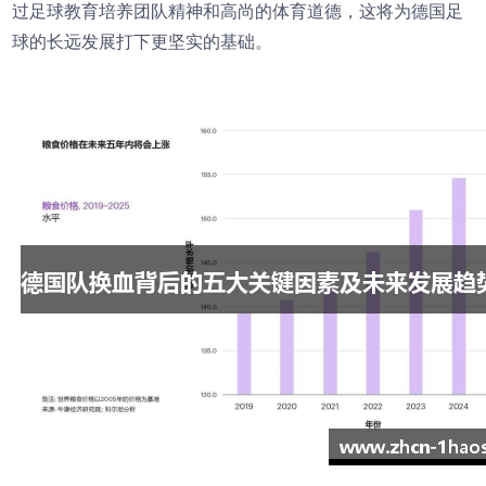
过足球教育培养团队精神和高尚的体育道德，这将为德国足
球的长远发展打下更坚实的基础。