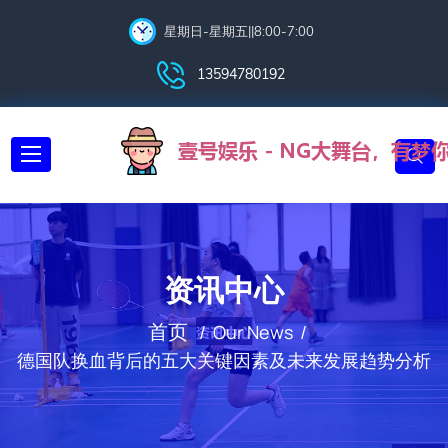
星期日-星期五||8:00-7:00
13594780192
资讯中心
首页
Our News
德国队换血背后的五大关键因素及未来发展趋势分析