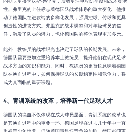
的勒夫更换为汉斯·弗里克，后者更注重攻防平衡和战术灵活
性。弗里克的上任标志着德国队战术体系的重大变化，他推
动了德国队在进攻端的多样化发展，强调控球、传球和更具
创造性的进攻方式。弗里克的战术调整和对年轻球员的信
任，激发了队员的潜力，也让德国队的整体表现更加多元。
此外，教练员的战术眼光也决定了球队的长期发展。未来，
德国队需要更加注重培养本土教练员，提升他们在现代足球
战术方面的知识和能力。同时，教练员的更替也意味着德国
队在换血过程中，如何保持球队的长期稳定性和竞争力，将
成为其面临的重要课题。
4、青训系统的改革，培养新一代足球人才
德国队的换血不仅体现在成人球员层面，青训系统的改革也
是其换血过程中的重要一环。德国足球在过去几十年中一直
重视青少年培养，但随着国际足坛竞争的加剧，德国必须更