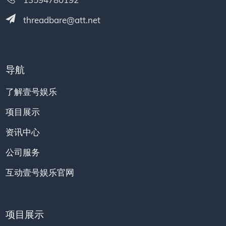
threadbare@att.net
导航
了解壹号娱乐
项目展示
资讯中心
公司服务
互动壹号娱乐官网
项目展示