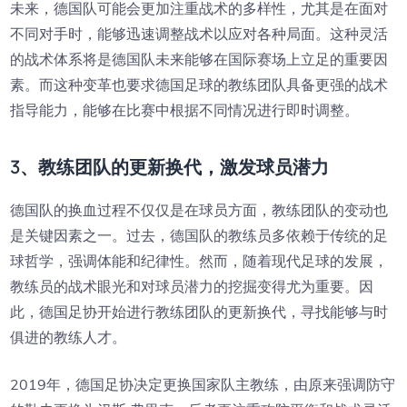
未来，德国队可能会更加注重战术的多样性，尤其是在面对
不同对手时，能够迅速调整战术以应对各种局面。这种灵活
的战术体系将是德国队未来能够在国际赛场上立足的重要因
素。而这种变革也要求德国足球的教练团队具备更强的战术
指导能力，能够在比赛中根据不同情况进行即时调整。
3、教练团队的更新换代，激发球员潜力
德国队的换血过程不仅仅是在球员方面，教练团队的变动也
是关键因素之一。过去，德国队的教练员多依赖于传统的足
球哲学，强调体能和纪律性。然而，随着现代足球的发展，
教练员的战术眼光和对球员潜力的挖掘变得尤为重要。因
此，德国足协开始进行教练团队的更新换代，寻找能够与时
俱进的教练人才。
2019年，德国足协决定更换国家队主教练，由原来强调防守