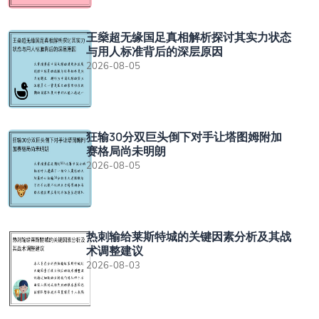
王燊超无缘国足真相解析探讨其实力状态
与用人标准背后的深层原因
2026-08-05
狂输30分双巨头倒下对手让塔图姆附加
赛格局尚未明朗
2026-08-05
热刺输给莱斯特城的关键因素分析及其战
术调整建议
2026-08-03