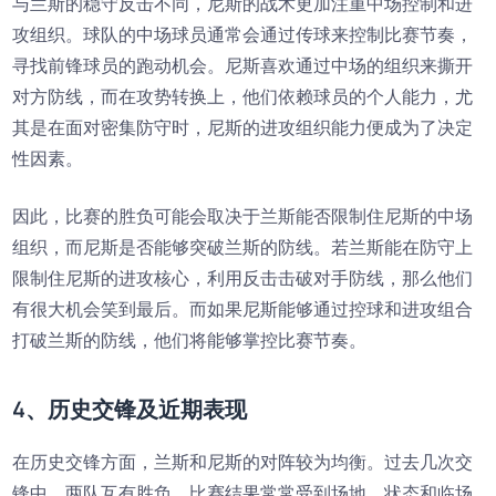
与兰斯的稳守反击不同，尼斯的战术更加注重中场控制和进
攻组织。球队的中场球员通常会通过传球来控制比赛节奏，
寻找前锋球员的跑动机会。尼斯喜欢通过中场的组织来撕开
对方防线，而在攻势转换上，他们依赖球员的个人能力，尤
其是在面对密集防守时，尼斯的进攻组织能力便成为了决定
性因素。
因此，比赛的胜负可能会取决于兰斯能否限制住尼斯的中场
组织，而尼斯是否能够突破兰斯的防线。若兰斯能在防守上
限制住尼斯的进攻核心，利用反击击破对手防线，那么他们
有很大机会笑到最后。而如果尼斯能够通过控球和进攻组合
打破兰斯的防线，他们将能够掌控比赛节奏。
4、历史交锋及近期表现
在历史交锋方面，兰斯和尼斯的对阵较为均衡。过去几次交
锋中，两队互有胜负，比赛结果常常受到场地、状态和临场