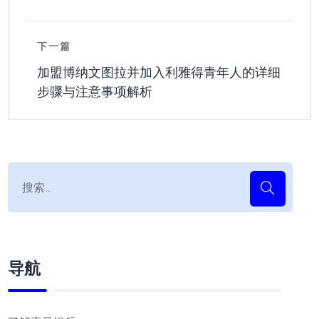
下一篇
加盟博纳文图拉并加入利雅得青年人的详细
步骤与注意事项解析
导航