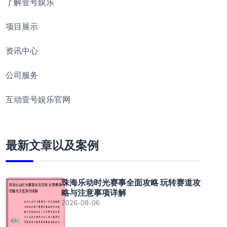
了解壹号娱乐
项目展示
资讯中心
公司服务
互动壹号娱乐官网
最新文章以及案例
珠海乐动时光赛事全面攻略 玩转赛道攻
略与注意事项详解
2026-08-06