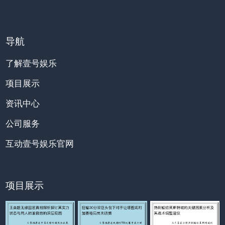
导航
了解壹号娱乐
项目展示
资讯中心
公司服务
互动壹号娱乐官网
项目展示