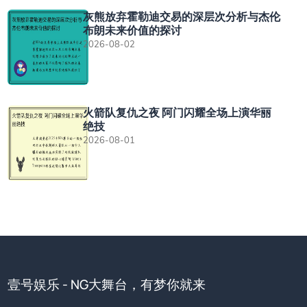
灰熊放弃霍勒迪交易的深层次分析与杰伦
布朗未来价值的探讨
2026-08-02
火箭队复仇之夜 阿门闪耀全场上演华丽
绝技
2026-08-01
壹号娱乐 - NG大舞台，有梦你就来