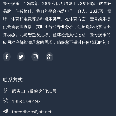
壹号娱乐、NG体育、28圈和亿万均属于NG集团旗下的国际
品牌，信誉极佳。我们的平台涵盖电子、真人、28彩票、棋
牌、体育和电竞等多种娱乐类型。在体育方面，壹号娱乐提
供最新赛事直播、实时比分和专业分析，让球迷轻松掌握比
赛动态。无论您热爱足球、篮球还是其他运动，壹号娱乐的
应用程序都能满足您的需求，确保您不错过任何精彩时刻！
联系方式
武夷山市反像之门96号
13594780192
threadbare@att.net