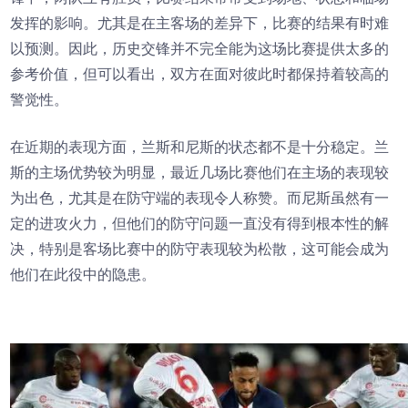
发挥的影响。尤其是在主客场的差异下，比赛的结果有时难
以预测。因此，历史交锋并不完全能为这场比赛提供太多的
参考价值，但可以看出，双方在面对彼此时都保持着较高的
警觉性。
在近期的表现方面，兰斯和尼斯的状态都不是十分稳定。兰
斯的主场优势较为明显，最近几场比赛他们在主场的表现较
为出色，尤其是在防守端的表现令人称赞。而尼斯虽然有一
定的进攻火力，但他们的防守问题一直没有得到根本性的解
决，特别是客场比赛中的防守表现较为松散，这可能会成为
他们在此役中的隐患。