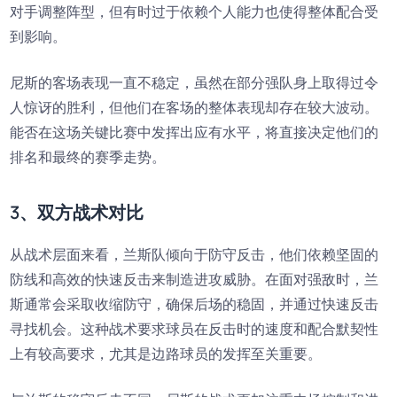
对手调整阵型，但有时过于依赖个人能力也使得整体配合受
到影响。
尼斯的客场表现一直不稳定，虽然在部分强队身上取得过令
人惊讶的胜利，但他们在客场的整体表现却存在较大波动。
能否在这场关键比赛中发挥出应有水平，将直接决定他们的
排名和最终的赛季走势。
3、双方战术对比
从战术层面来看，兰斯队倾向于防守反击，他们依赖坚固的
防线和高效的快速反击来制造进攻威胁。在面对强敌时，兰
斯通常会采取收缩防守，确保后场的稳固，并通过快速反击
寻找机会。这种战术要求球员在反击时的速度和配合默契性
上有较高要求，尤其是边路球员的发挥至关重要。