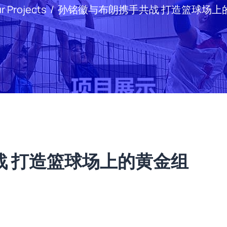
r Projects
孙铭徽与布朗携手共战 打造篮球场上
战 打造篮球场上的黄金组