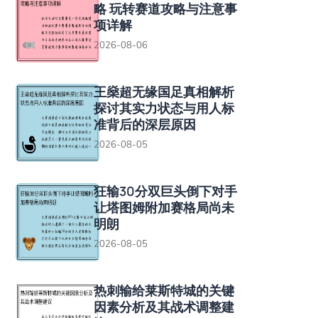
略 玩转赛道攻略与注意事
项详解
2026-08-06
王燊超无缘国足真相解析
探讨其实力状态与用人标
准背后的深层原因
2026-08-05
狂输30分双巨头倒下对手
让塔图姆附加赛格局尚未
明朗
2026-08-05
热刺输给莱斯特城的关键
因素分析及其战术调整建