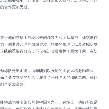
上的合作更加无缝。
更在于他们在场上展现出来的领导力和团队精神。孙铭徽作
能力，他通过合理的组织进攻、精准的传球，以及激励队友
为球队的重要得分点，不仅在进攻端发挥了巨大作用，在防
带领球队走出困境，而布朗则以强硬的比赛风格激励着队
层面也通过默契的配合，塑造了一种强大的团队氛围。孙铭
的组合更加高效。
朗能够成为黄金组合的关键因素之一。在场上，他们不仅是