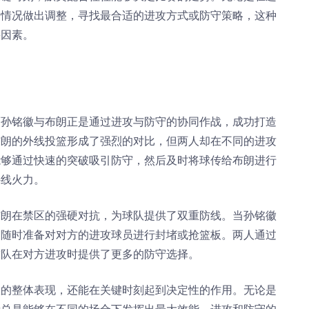
的情况做出调整，寻找最合适的进攻方式或防守策略，这种
要因素。
而孙铭徽与布朗正是通过进攻与防守的协同作战，成功打造
布朗的外线投篮形成了强烈的对比，但两人却在不同的进攻
能够通过快速的突破吸引防守，然后及时将球传给布朗进行
外线火力。
布朗在禁区的强硬对抗，为球队提供了双重防线。当孙铭徽
，随时准备对对方的进攻球员进行封堵或抢篮板。两人通过
球队在对方进攻时提供了更多的防守选择。
队的整体表现，还能在关键时刻起到决定性的作用。无论是
者总是能够在不同的场合下发挥出最大效能。进攻和防守的