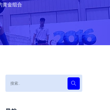
的黄金组合