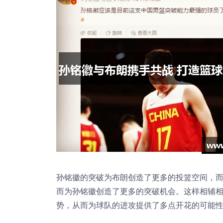
孙铭徽的突破为布朗创造了更多的投篮空间，
而为孙铭徽创造了更多的突破机会。这样相辅
势，从而为球队的进攻提供了多点开花的可能