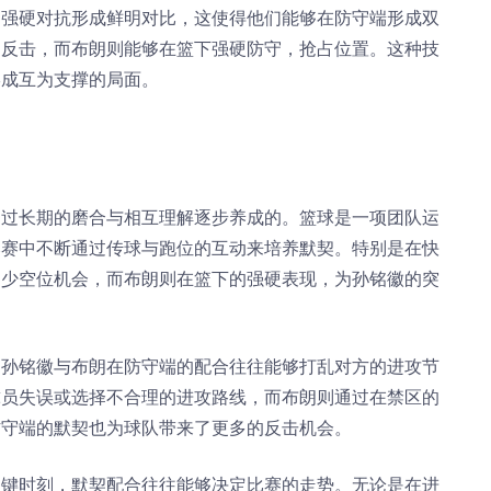
的强硬对抗形成鲜明对比，这使得他们能够在防守端形成双
速反击，而布朗则能够在篮下强硬防守，抢占位置。这种技
形成互为支撑的局面。
通过长期的磨合与相互理解逐步养成的。篮球是一项团队运
比赛中不断通过传球与跑位的互动来培养默契。特别是在快
不少空位机会，而布朗则在篮下的强硬表现，为孙铭徽的突
。孙铭徽与布朗在防守端的配合往往能够打乱对方的进攻节
球员失误或选择不合理的进攻路线，而布朗则通过在禁区的
防守端的默契也为球队带来了更多的反击机会。
关键时刻，默契配合往往能够决定比赛的走势。无论是在进