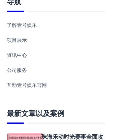
导航
了解壹号娱乐
项目展示
资讯中心
公司服务
互动壹号娱乐官网
最新文章以及案例
珠海乐动时光赛事全面攻