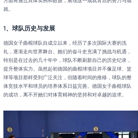
方面将通过具体实例和数据，展现这一成就背后的努力与成
就。
1、球队历史与发展
德国女子曲棍球队自成立以来，经历了多次国际大赛的洗
礼，逐渐走向世界舞台。她们的奋斗史充满了挑战与机遇，
特别是在过去的几十年中，球队不断刷新自己的历史纪录，
提升整体实力。虽然起初德国的曲棍球项目并不像足球、篮
球等项目那样受到广泛关注，但随着时间的推移，球队的整
体竞技水平和球员的培养体系日益完善。德国女子曲棍球队
的成功，离不开她们对体育精神的坚持和对卓越的追求。