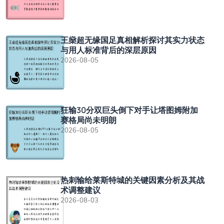
王燊超无缘国足真相解析探讨其实力状态
与用人标准背后的深层原因
2026-08-05
狂输30分双巨头倒下对手让塔图姆附加
赛格局尚未明朗
2026-08-05
热刺输给莱斯特城的关键因素分析及其战
术调整建议
2026-08-03