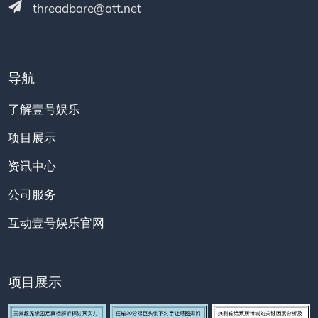
threadbare@att.net
导航
了解壹号娱乐
项目展示
资讯中心
公司服务
互动壹号娱乐官网
项目展示