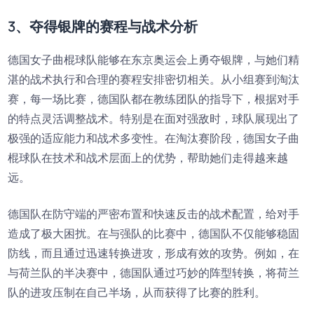
3、夺得银牌的赛程与战术分析
德国女子曲棍球队能够在东京奥运会上勇夺银牌，与她们精
湛的战术执行和合理的赛程安排密切相关。从小组赛到淘汰
赛，每一场比赛，德国队都在教练团队的指导下，根据对手
的特点灵活调整战术。特别是在面对强敌时，球队展现出了
极强的适应能力和战术多变性。在淘汰赛阶段，德国女子曲
棍球队在技术和战术层面上的优势，帮助她们走得越来越
远。
德国队在防守端的严密布置和快速反击的战术配置，给对手
造成了极大困扰。在与强队的比赛中，德国队不仅能够稳固
防线，而且通过迅速转换进攻，形成有效的攻势。例如，在
与荷兰队的半决赛中，德国队通过巧妙的阵型转换，将荷兰
队的进攻压制在自己半场，从而获得了比赛的胜利。