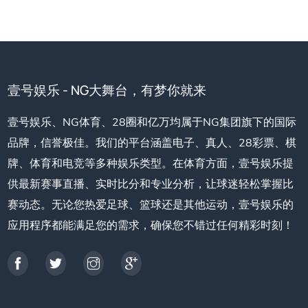
壹号娱乐 - NG大舞台，有梦你就来
壹号娱乐、NG体育、28圈和亿万均属于NG集团旗下的国际
品牌，信誉极佳。我们的平台涵盖电子、真人、28彩票、棋
牌、体育和电竞等多种娱乐类型。在体育方面，壹号娱乐提
供最新赛事直播、实时比分和专业分析，让球迷轻松掌握比
赛动态。无论您热爱足球、篮球还是其他运动，壹号娱乐的
应用程序都能满足您的需求，确保您不错过任何精彩时刻！