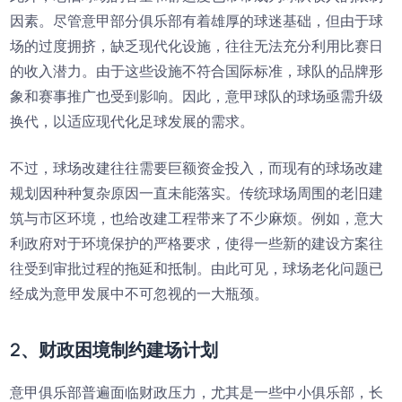
因素。尽管意甲部分俱乐部有着雄厚的球迷基础，但由于球
场的过度拥挤，缺乏现代化设施，往往无法充分利用比赛日
的收入潜力。由于这些设施不符合国际标准，球队的品牌形
象和赛事推广也受到影响。因此，意甲球队的球场亟需升级
换代，以适应现代化足球发展的需求。
不过，球场改建往往需要巨额资金投入，而现有的球场改建
规划因种种复杂原因一直未能落实。传统球场周围的老旧建
筑与市区环境，也给改建工程带来了不少麻烦。例如，意大
利政府对于环境保护的严格要求，使得一些新的建设方案往
往受到审批过程的拖延和抵制。由此可见，球场老化问题已
经成为意甲发展中不可忽视的一大瓶颈。
2、财政困境制约建场计划
意甲俱乐部普遍面临财政压力，尤其是一些中小俱乐部，长