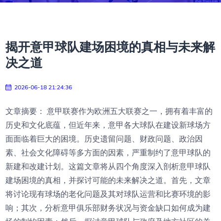
揭开意甲球队建场困境的真相与未来解
决之道
2026-06-18 21:24:36
文章摘要： 意甲联赛作为欧洲五大联赛之一，拥有着丰富的
历史和文化底蕴，但近年来，意甲各大球队在建设新球场方
面面临着巨大的困境。历史遗留问题、财政问题、政治因
素、社会文化障碍等多方面的因素，严重制约了意甲球队的
新建和改建计划。这篇文章将从四个角度深入剖析意甲球队
建场困境的真相，并探讨可能的未来解决之道。首先，文章
将讨论现有球场的老化问题及其对球队运营和比赛环境的影
响；其次，分析意甲俱乐部财务状况与资金缺口如何成为建