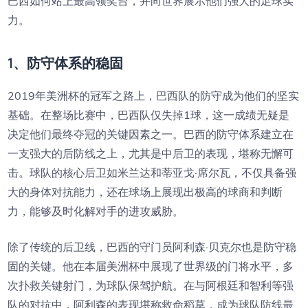
巴西如何站上最高领奖台，并向世界展示他们强大的足球实
力。
1、防守体系的稳固
2019年美洲杯的冠军之路上，巴西队的防守成为他们的坚实
基础。在整场比赛中，巴西队仅失掉1球，这一成绩无疑是
决定他们最终夺冠的关键因素之一。巴西的防守体系建立在
一支强大的后防线之上，尤其是中后卫的表现，堪称无懈可
击。球队的核心后卫如米兰达和蒂亚戈·席尔瓦，不仅具备强
大的身体对抗能力，还在球场上展现出极高的球商和判断
力，能够及时化解对手的进攻威胁。
除了传统的后卫线，巴西的守门员阿利森·贝克尔也是防守稳
固的关键。他在本届美洲杯中展现了世界级的门将水平，多
次扑救关键射门，为球队保驾护航。在与阿根廷和智利等强
队的对抗中，阿利森的表现堪称救命稻草，成为球队防线最