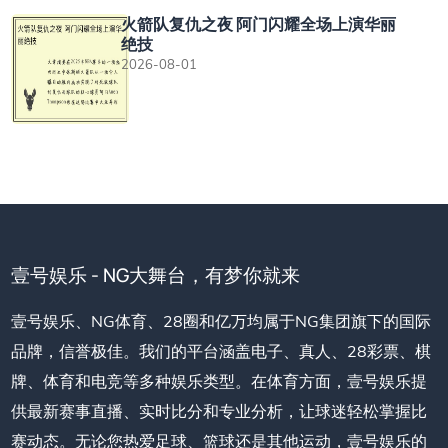
火箭队复仇之夜 阿门闪耀全场上演华丽
绝技
2026-08-01
壹号娱乐 - NG大舞台，有梦你就来
壹号娱乐、NG体育、28圈和亿万均属于NG集团旗下的国际
品牌，信誉极佳。我们的平台涵盖电子、真人、28彩票、棋
牌、体育和电竞等多种娱乐类型。在体育方面，壹号娱乐提
供最新赛事直播、实时比分和专业分析，让球迷轻松掌握比
赛动态。无论您热爱足球、篮球还是其他运动，壹号娱乐的