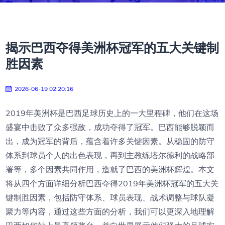
揭示巴西夺得美洲杯冠军的五大关键制
胜因素
2026-06-19 02:20:16
2019年美洲杯是巴西足球历史上的一大里程碑，他们在这场
盛宴中击败了众多强敌，成功夺得了冠军。巴西能够脱颖而
出，成为冠军的背后，蕴含着许多关键因素。从稳固的防守
体系到球员个人的出色表现，再到主教练塔尔德利的战略部
署等，多个因素共同作用，造就了巴西的美洲杯辉煌。本文
将从四个方面详细分析巴西夺得2019年美洲杯冠军的五大关
键制胜因素，包括防守体系、球员表现、战术调整与球队凝
聚力等内容，通过这些方面的分析，我们可以更深入地理解