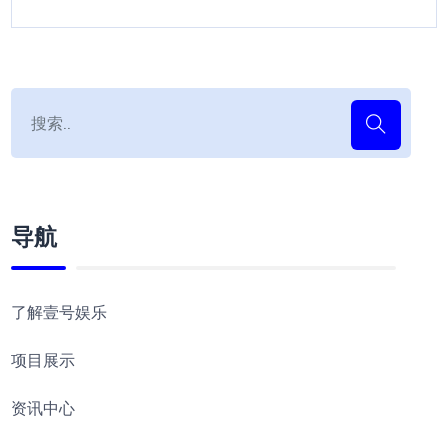
导航
了解壹号娱乐
项目展示
资讯中心